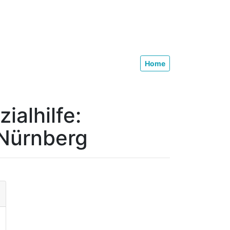
Home
ialhilfe:
 Nürnberg